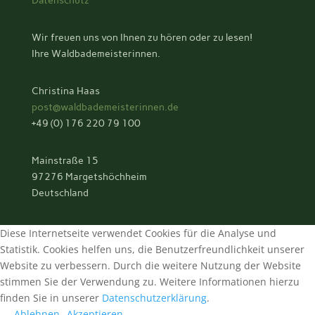
Datenschutz
Wir freuen uns von Ihnen zu hören oder zu lesen!
Ihre Waldbademeisterinnen.
Christina Haas
post@waldbademeisterinnen.de
+49 (0) 176 220 79 100
Mainstraße 15
97276 Margetshöchheim
Deutschland
Diese Internetseite verwendet Cookies für die Analyse und
Statistik. Cookies helfen uns, die Benutzerfreundlichkeit unserer
Website zu verbessern. Durch die weitere Nutzung der Website
stimmen Sie der Verwendung zu. Weitere Informationen hierzu
finden Sie in unserer
Datenschutzerklärung
.
Ablehnen
Akzeptieren