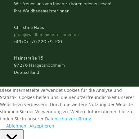
Wir freuen uns von Ihnen zu hören oder zu lesen!
Ihre Waldbademeisterinnen.
Christina Haas
post@waldbademeisterinnen.de
+49 (0) 176 220 79 100
Mainstraße 15
97276 Margetshöchheim
Deutschland
Diese Internetseite verwendet Cookies für die Analyse und
Statistik. Cookies helfen uns, die Benutzerfreundlichkeit unserer
Website zu verbessern. Durch die weitere Nutzung der Website
stimmen Sie der Verwendung zu. Weitere Informationen hierzu
finden Sie in unserer
Datenschutzerklärung
.
Ablehnen
Akzeptieren